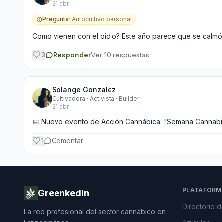
21 abr
Pregunta
·
Autocultivo personal
Como vienen con el oidio? Este año parece que se calmó
🤍
3
Responder
Ver
10
respuestas
Solange Gonzalez
Cultivadora · Activista · Builder
21 abr
📅 Nuevo evento de Acción Cannábica: "Semana Cannabi
🤍
1
Comentar
PLATAFORM
GreenkedIn
Directorio 
La red profesional del sector cannábico en