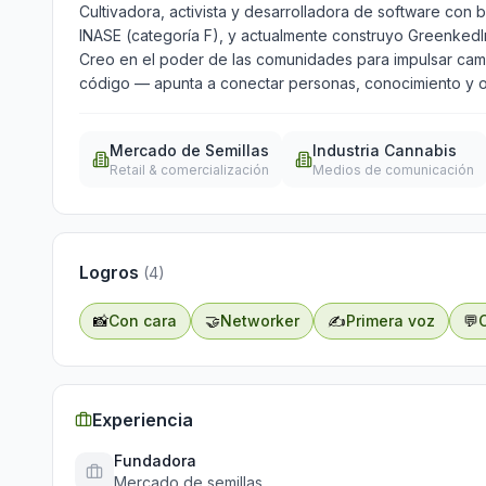
Cultivadora, activista y desarrolladora de software co
INASE (categoría F), y actualmente construyo GreenkedIn,
Creo en el poder de las comunidades para impulsar cambi
código — apunta a conectar personas, conocimiento y o
Mercado de Semillas
Industria Cannabis
Retail & comercialización
Medios de comunicación
Logros
(
4
)
📸
Con cara
🤝
Networker
✍️
Primera voz
💬
Experiencia
Fundadora
Mercado de semillas