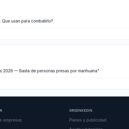
. Que usan para combatirlo?
s 2026 — Basta de personas presas por marihuana"
A
GREENKEDIN
de empresas
Planes y publicidad