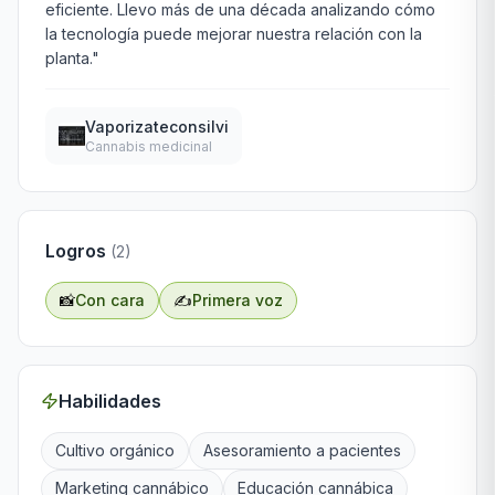
eficiente. Llevo más de una década analizando cómo 
la tecnología puede mejorar nuestra relación con la 
planta."
Vaporizateconsilvi
Cannabis medicinal
Logros
(
2
)
📸
Con cara
✍️
Primera voz
Habilidades
Cultivo orgánico
Asesoramiento a pacientes
Marketing cannábico
Educación cannábica