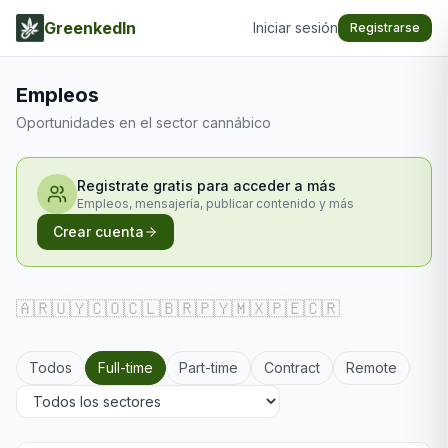
GreenkedIn
Iniciar sesión
Registrarse
Empleos
Oportunidades en el sector cannábico
Registrate gratis para acceder a más
Empleos, mensajería, publicar contenido y más
Crear cuenta
🇦🇷
🇺🇾
🇨🇴
🇨🇱
🇧🇷
🇵🇾
🇲🇽
🇵🇪
🇨🇷
Todos
Full-time
Part-time
Contract
Remote