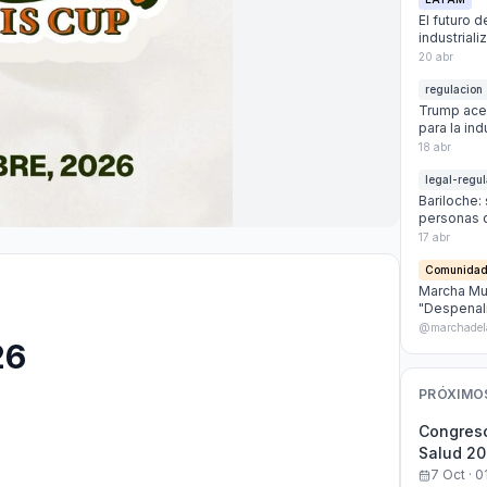
El futuro d
industrial
20 abr
regulacion
Trump acel
para la in
18 abr
legal-regul
Bariloche: 
personas 
17 abr
Comunida
Marcha Mun
"Despenali
presas por
@marchadel
26
PRÓXIMO
Congreso
Salud 2
7 Oct · 0