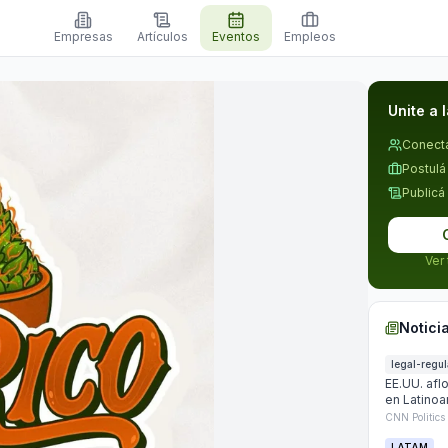
Empresas
Artículos
Eventos
Empleos
Unite a 
Conectá
Postulá
Publicá
Ver
Notici
legal-regul
EE.UU. afl
en Latino
plantar
CNN Politics
LATAM