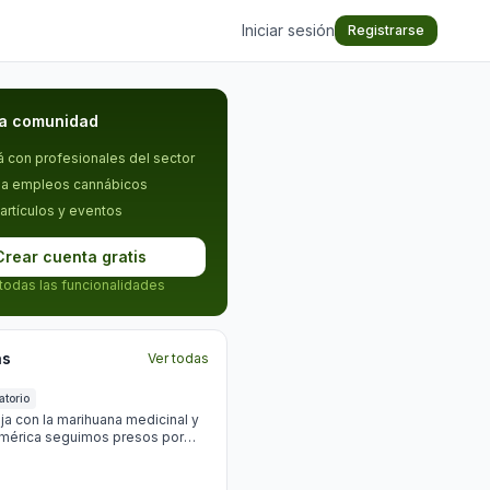
Iniciar sesión
Registrarse
la comunidad
 con profesionales del sector
 a empleos cannábicos
 artículos y eventos
Crear cuenta gratis
 todas las funcionalidades
as
Ver todas
atorio
oja con la marihuana medicinal y
américa seguimos presos por