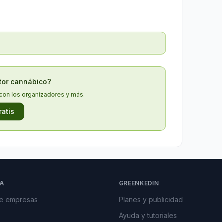
ctor cannábico?
con los organizadores y más.
ratis
A
GREENKEDIN
de empresas
Planes y publicidad
Ayuda y tutoriales