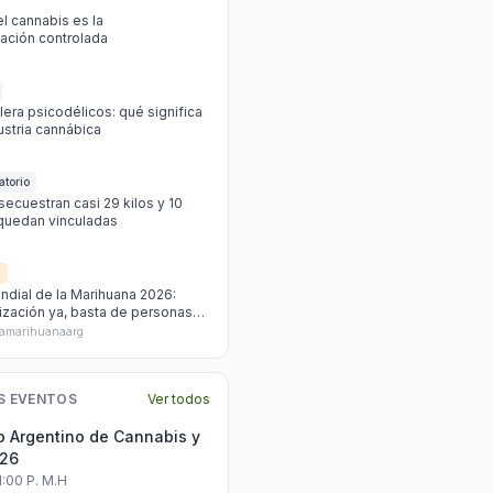
el cannabis es la
ización controlada
era psicodélicos: qué significa
dustria cannábica
atorio
secuestran casi 29 kilos y 10
quedan vinculadas
d
dial de la Marihuana 2026:
zación ya, basta de personas
 marihuana"
amarihuanaarg
S EVENTOS
Ver todos
 Argentino de Cannabis y
026
1:00 P. M.h