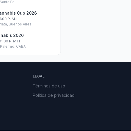
 Santa Fe
Cannabis Cup 2026
01:00 P. M.h
Plata, Buenos Aires
nnabis 2026
01:00 P. M.h
, Palermo, CABA
LEGAL
Términos de uso
Política de privacidad