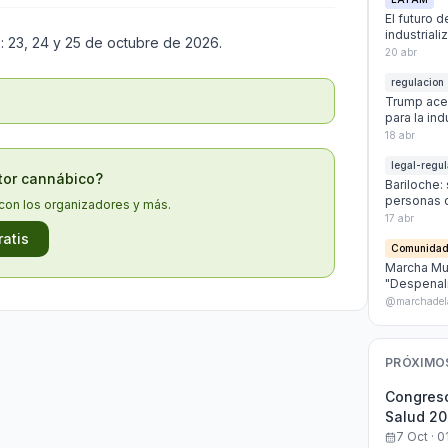
El futuro d
industrial
s: 23, 24 y 25 de octubre de 2026.
20 abr
regulacion
Trump acel
para la in
18 abr
legal-regul
ctor cannábico?
Bariloche: 
personas 
con los organizadores y más.
17 abr
ratis
Comunida
Marcha Mun
"Despenali
presas por
@marchadel
PRÓXIMO
Congreso
Salud 2
7 Oct · 0