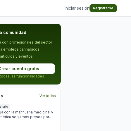
Iniciar sesión
Registrarse
la comunidad
 con profesionales del sector
 a empleos cannábicos
 artículos y eventos
Crear cuenta gratis
 todas las funcionalidades
as
Ver todas
atorio
oja con la marihuana medicinal y
américa seguimos presos por