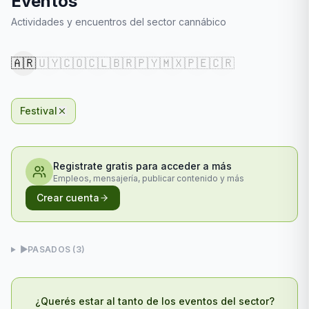
Eventos
Actividades y encuentros del sector cannábico
🇦🇷
🇺🇾
🇨🇴
🇨🇱
🇧🇷
🇵🇾
🇲🇽
🇵🇪
🇨🇷
Festival
Registrate gratis para acceder a más
Empleos, mensajería, publicar contenido y más
Crear cuenta
▶
PASADOS (
3
)
¿Querés estar al tanto de los eventos del sector?